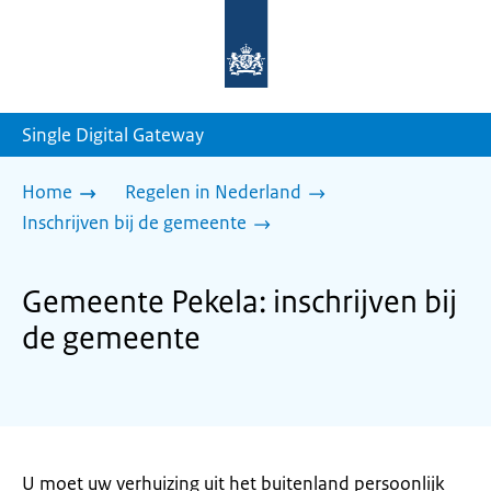
Naar
de
homepage
van
sdg.rijksoverheid.nl
Single Digital Gateway
Home
Regelen in Nederland
Inschrijven bij de gemeente
Gemeente Pekela: inschrijven bij
de gemeente
U moet uw verhuizing uit het buitenland persoonlijk