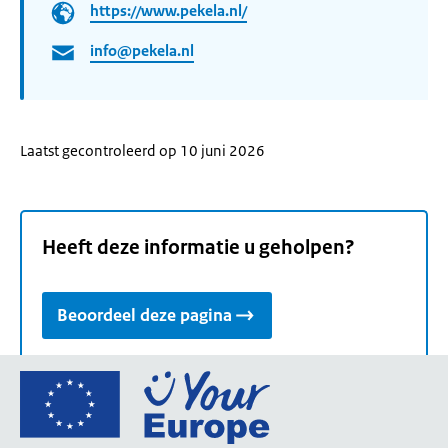
https://www.pekela.nl/
info@pekela.nl
Laatst gecontroleerd op 10 juni 2026
Heeft deze informatie u geholpen?
Beoordeel deze pagina
Ga
naar
de