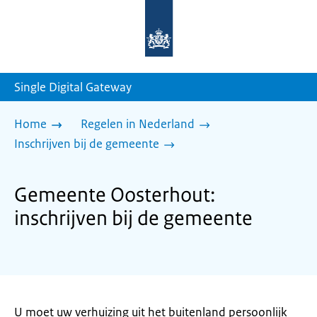
Naar
de
homepage
van
sdg.rijksoverheid.nl
Single Digital Gateway
Home
Regelen in Nederland
Inschrijven bij de gemeente
Gemeente Oosterhout:
inschrijven bij de gemeente
U moet uw verhuizing uit het buitenland persoonlijk