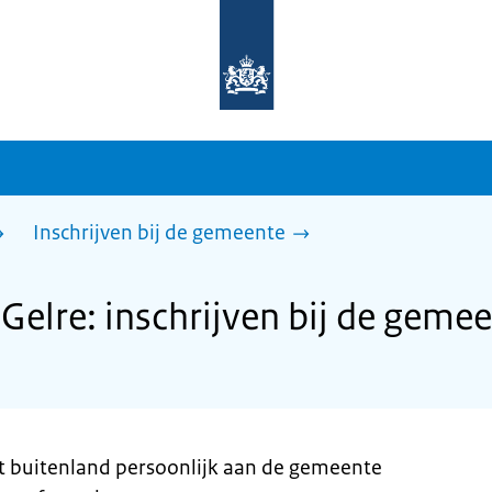
Naar
de
homepage
van
sdg.rijksoverheid.nl
Inschrijven bij de gemeente
elre: inschrijven bij de geme
t buitenland persoonlijk aan de gemeente