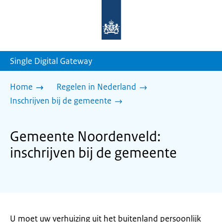
Naar
de
homepage
van
sdg.rijksoverheid.nl
Single Digital Gateway
Home
Regelen in Nederland
Inschrijven bij de gemeente
Gemeente Noordenveld:
inschrijven bij de gemeente
U moet uw verhuizing uit het buitenland persoonlijk