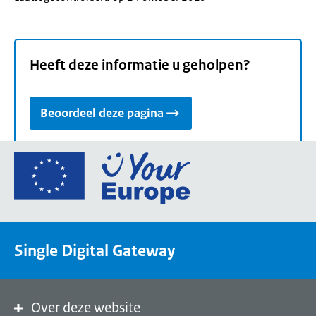
Heeft deze informatie u geholpen?
Beoordeel deze pagina
Ga
naar
de
homepage
van
Single Digital Gateway
Your
Europe,
een
portaal
Over deze website