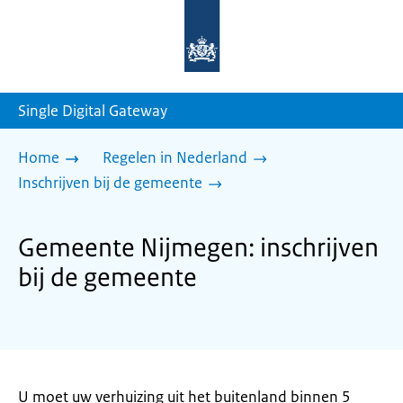
Naar
de
homepage
van
sdg.rijksoverheid.nl
Single Digital Gateway
Home
Regelen in Nederland
Inschrijven bij de gemeente
Gemeente Nijmegen: inschrijven
bij de gemeente
U moet uw verhuizing uit het buitenland binnen 5