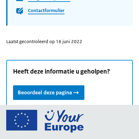
Contactformulier
Laatst gecontroleerd op 16 juni 2022
Heeft deze informatie u geholpen?
Beoordeel deze pagina
Ga
naar
de
homepage