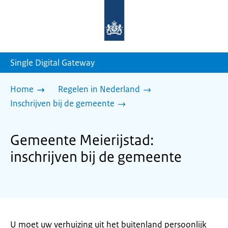
Naar
de
homepage
van
sdg.rijksoverheid.nl
Single Digital Gateway
Home
Regelen in Nederland
Inschrijven bij de gemeente
Gemeente Meierijstad:
inschrijven bij de gemeente
U moet uw verhuizing uit het buitenland persoonlijk