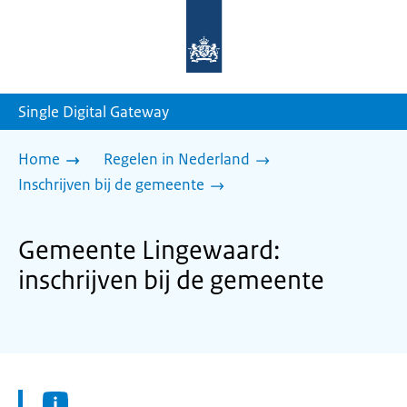
Naar
de
homepage
van
sdg.rijksoverheid.nl
Single Digital Gateway
Home
Regelen in Nederland
Inschrijven bij de gemeente
Gemeente Lingewaard:
inschrijven bij de gemeente