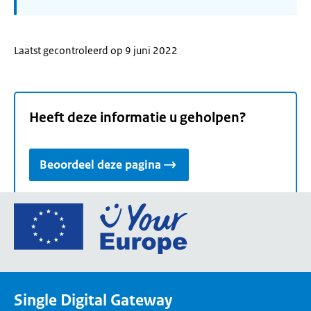
Laatst gecontroleerd op 9 juni 2022
Heeft deze informatie u geholpen?
Beoordeel deze pagina
Ga
naar
de
homepage
van
Single Digital Gateway
Your