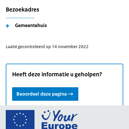
Bezoekadres
Gemeentehuis
Laatst gecontroleerd op 14 november 2022
Heeft deze informatie u geholpen?
Beoordeel deze pagina
Ga
naar
de