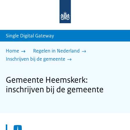
Naar
de
homepage
van
sdg.rijksoverheid.nl
Single Digital Gateway
Home
Regelen in Nederland
Inschrijven bij de gemeente
Gemeente Heemskerk:
inschrijven bij de gemeente