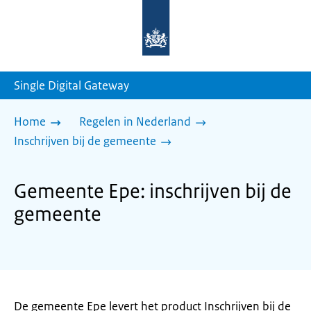
Naar
de
homepage
van
sdg.rijksoverheid.nl
Single Digital Gateway
Home
Regelen in Nederland
Inschrijven bij de gemeente
Gemeente Epe: inschrijven bij de
gemeente
De gemeente Epe levert het product Inschrijven bij de