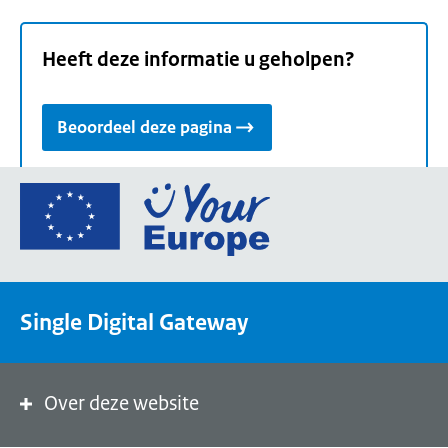
Heeft deze informatie u geholpen?
Beoordeel deze pagina
Ga
naar
de
homepage
van
Single Digital Gateway
Your
Europe,
een
portaal
Over deze website
van
de