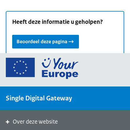
Heeft deze informatie u geholpen?
Beoordeel deze pagina
Ga
naar
de
homepage
van
Single Digital Gateway
Your
Europe,
een
portaal
Over deze website
van