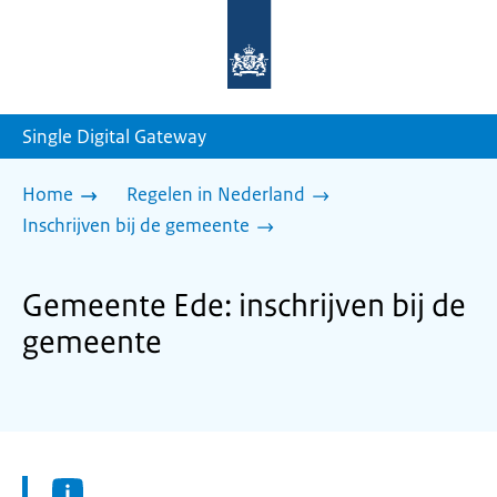
Naar
de
homepage
van
sdg.rijksoverheid.nl
Single Digital Gateway
Home
Regelen in Nederland
Inschrijven bij de gemeente
Gemeente Ede: inschrijven bij de
gemeente