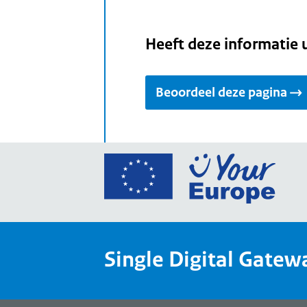
Heeft deze informatie 
Beoordeel deze pagina
Ga
naar
de
home
van
Single Digital Gatew
Your
Europ
een