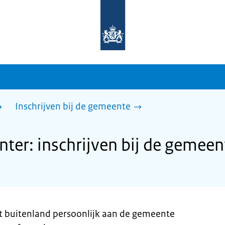
Naar
de
homepage
van
sdg.rijksoverheid.nl
Inschrijven bij de gemeente
er: inschrijven bij de gemeen
t buitenland persoonlijk aan de gemeente