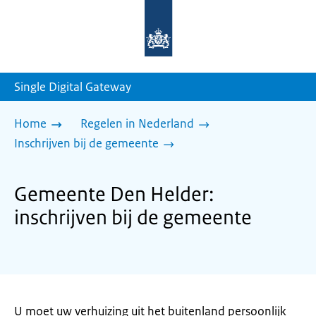
Naar
de
homepage
van
sdg.rijksoverheid.nl
Single Digital Gateway
Home
Regelen in Nederland
Inschrijven bij de gemeente
Gemeente Den Helder:
inschrijven bij de gemeente
U moet uw verhuizing uit het buitenland persoonlijk