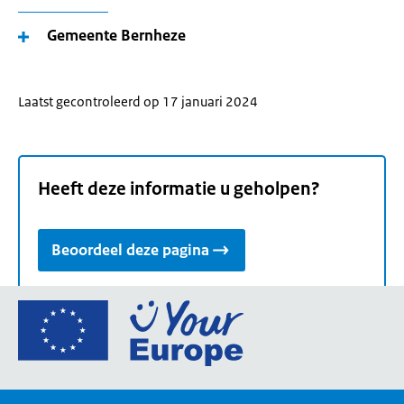
Gemeente Bernheze
Laatst gecontroleerd op 17 januari 2024
Heeft deze informatie u geholpen?
Beoordeel deze pagina
Ga
naar
de
homepage
van