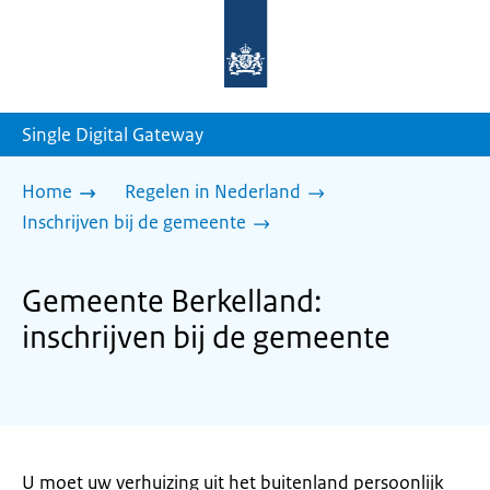
Naar
de
homepage
van
sdg.rijksoverheid.nl
Single Digital Gateway
Home
Regelen in Nederland
Inschrijven bij de gemeente
Gemeente Berkelland:
inschrijven bij de gemeente
U moet uw verhuizing uit het buitenland persoonlijk