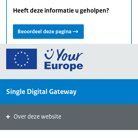
Heeft deze informatie u geholpen?
Beoordeel deze pagina
Ga
naar
de
homepage
van
Single Digital Gateway
Your
Europe,
een
portaal
Over deze website
van
de
Europese