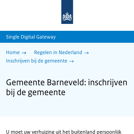
Naar
de
homepage
van
sdg.rijksoverheid.nl
Single Digital Gateway
Home
Regelen in Nederland
Inschrijven bij de gemeente
Gemeente Barneveld: inschrijven
bij de gemeente
U moet uw verhuizing uit het buitenland persoonlijk