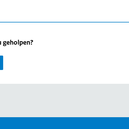
u geholpen?
page