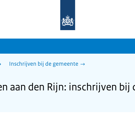
Naar
de
homepage
van
sdg.rijksoverheid.nl
Inschrijven bij de gemeente
 aan den Rijn: inschrijven bij