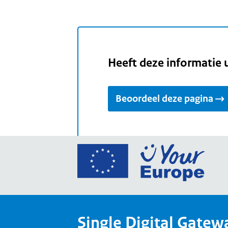
Heeft deze informatie 
Beoordeel deze pagina
Ga
naar
de
home
van
Single Digital Gatew
Your