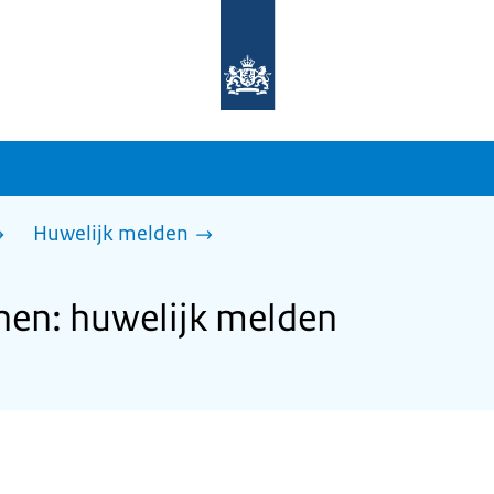
Naar
de
homepage
van
sdg.rijksoverheid.nl
Huwelijk melden
en: huwelijk melden