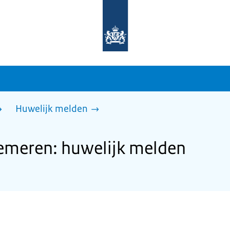
Naar
de
homepage
van
sdg.rijksoverheid.nl
Huwelijk melden
meren: huwelijk melden