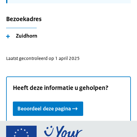
Bezoekadres
Zuidhorn
Laatst gecontroleerd op 1 april 2025
Heeft deze informatie u geholpen?
Beoordeel deze pagina
Ga
naar