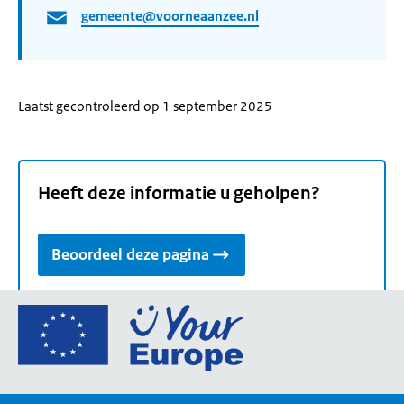
gemeente@voorneaanzee.nl
Laatst gecontroleerd op 1 september 2025
Heeft deze informatie u geholpen?
Beoordeel deze pagina
Ga
naar
de
homepage