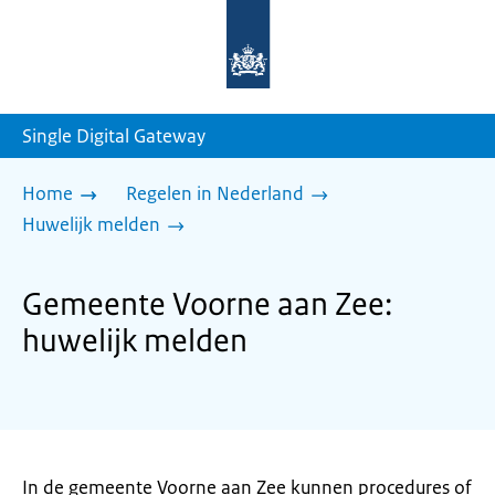
Naar
de
homepage
van
sdg.rijksoverheid.nl
Single Digital Gateway
Home
Regelen in Nederland
Huwelijk melden
Gemeente Voorne aan Zee:
huwelijk melden
In de gemeente Voorne aan Zee kunnen procedures of