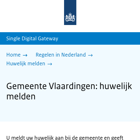
Naar
de
homepage
van
sdg.rijksoverheid.nl
Single Digital Gateway
Home
Regelen in Nederland
Huwelijk melden
Gemeente Vlaardingen: huwelijk
melden
U meldt uw huwelijk aan bij de gemeente en geeft