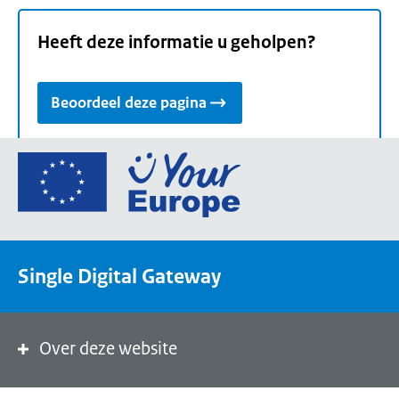
Heeft deze informatie u geholpen?
Beoordeel deze pagina
Ga
naar
de
homepage
van
Single Digital Gateway
Your
Europe,
een
portaal
Over deze website
van
de