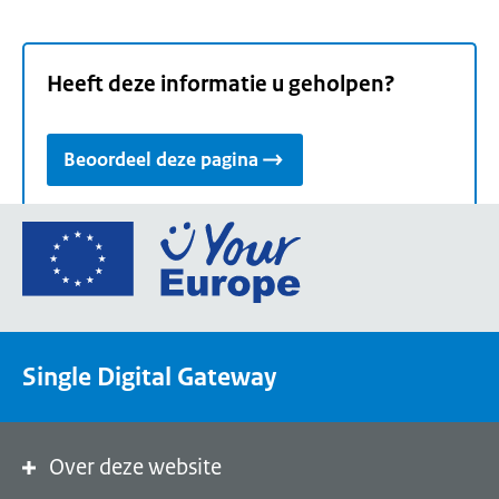
Heeft deze informatie u geholpen?
Beoordeel deze pagina
Ga
naar
de
homepage
van
Single Digital Gateway
Your
Europe,
een
portaal
Over deze website
van