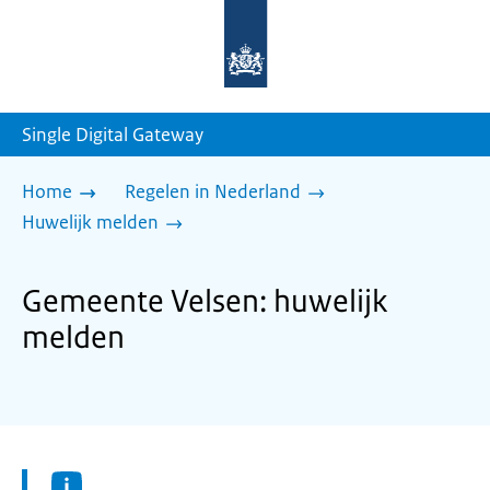
Naar
de
homepage
van
sdg.rijksoverheid.nl
Single Digital Gateway
Home
Regelen in Nederland
Huwelijk melden
Gemeente Velsen: huwelijk
melden