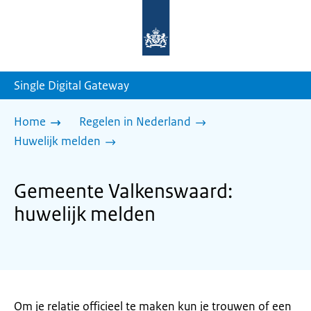
Naar
de
homepage
van
sdg.rijksoverheid.nl
Single Digital Gateway
Home
Regelen in Nederland
Huwelijk melden
Gemeente Valkenswaard:
huwelijk melden
Om je relatie officieel te maken kun je trouwen of een