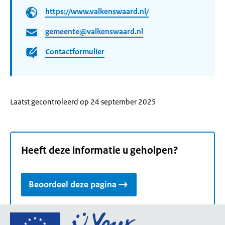
https://www.valkenswaard.nl/
gemeente@valkenswaard.nl
Contactformulier
Laatst gecontroleerd op 24 september 2025
Heeft deze informatie u geholpen?
Beoordeel deze pagina
Ga