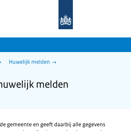
Naar
de
homepage
van
sdg.rijksoverheid.nl
Huwelijk melden
huwelijk melden
 de gemeente en geeft daarbij alle gegevens