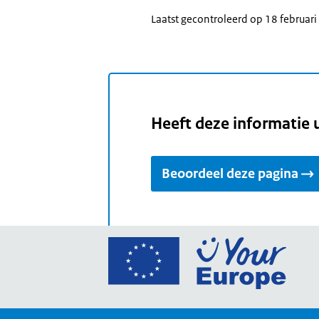
Laatst gecontroleerd op 18 februar
Heeft deze informatie 
Beoordeel deze pagina
Ga
naar
de
home