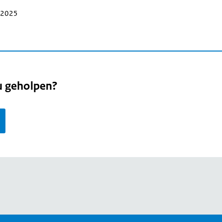
i 2025
u geholpen?
page