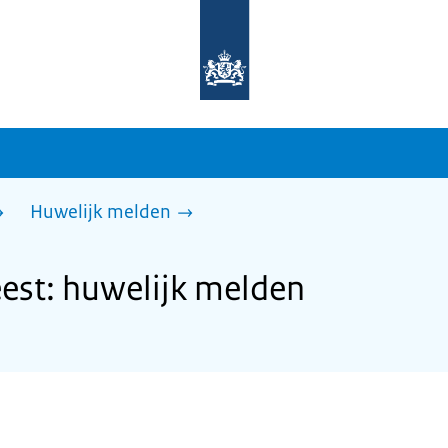
Naar
de
homepage
van
sdg.rijksoverheid.nl
Huwelijk melden
est: huwelijk melden