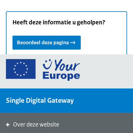
Heeft deze informatie u geholpen?
Beoordeel deze pagina
Ga
naar
de
homepage
van
Single Digital Gateway
Your
Europe,
een
portaal
Over deze website
van