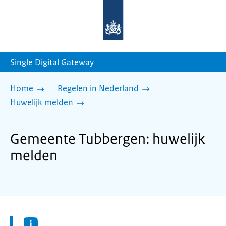
Naar
de
homepage
van
sdg.rijksoverheid.nl
Single Digital Gateway
Home
Regelen in Nederland
Huwelijk melden
Gemeente Tubbergen: huwelijk
melden