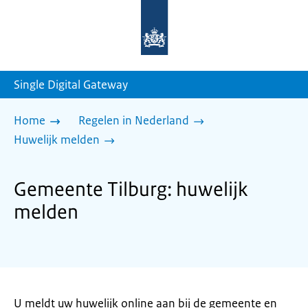
Naar
de
homepage
van
sdg.rijksoverheid.nl
Single Digital Gateway
Home
Regelen in Nederland
Huwelijk melden
Gemeente Tilburg: huwelijk
melden
U meldt uw huwelijk online aan bij de gemeente en