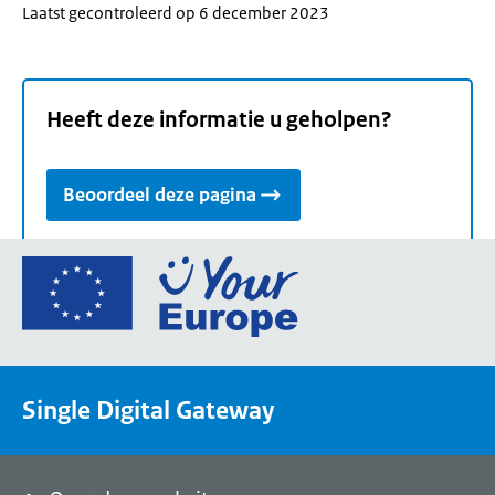
Laatst gecontroleerd op 6 december 2023
Heeft deze informatie u geholpen?
Beoordeel deze pagina
Ga
naar
de
homepage
van
Single Digital Gateway
Your
Europe,
een
portaal