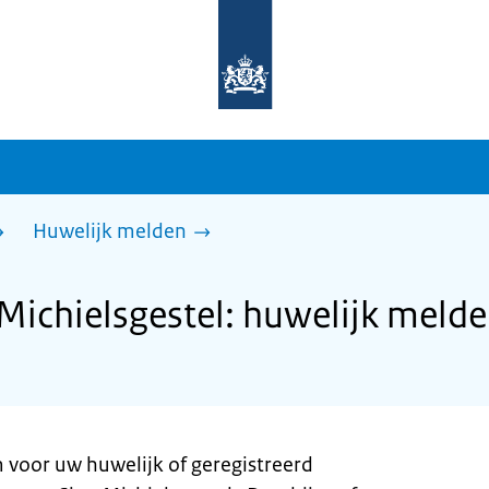
Naar
de
homepage
van
sdg.rijksoverheid.nl
Huwelijk melden
ichielsgestel: huwelijk meld
voor uw huwelijk of geregistreerd