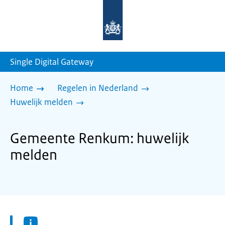
Naar
de
homepage
van
sdg.rijksoverheid.nl
Single Digital Gateway
Home
Regelen in Nederland
Huwelijk melden
Gemeente Renkum: huwelijk
melden