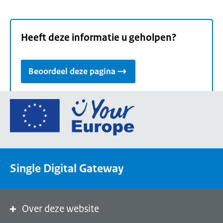
Heeft deze informatie u geholpen?
Beoordeel deze pagina
Ga
naar
de
homepage
van
Single Digital Gateway
Your
Europe,
een
portaal
Over deze website
van