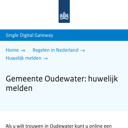
Naar
de
homepage
van
sdg.rijksoverheid.nl
Single Digital Gateway
Home
Regelen in Nederland
Huwelijk melden
Gemeente Oudewater: huwelijk
melden
Als u wilt trouwen in Oudewater kunt u online een