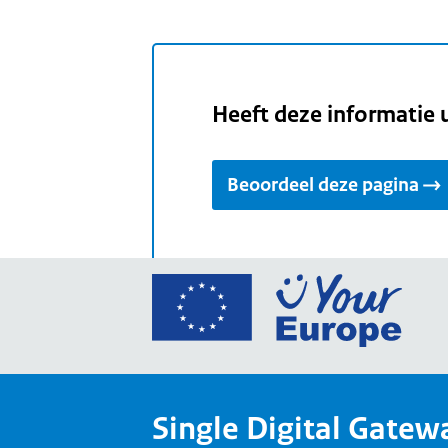
Heeft deze informatie 
Beoordeel deze pagina
Ga
naar
de
home
van
Single Digital Gatew
Your