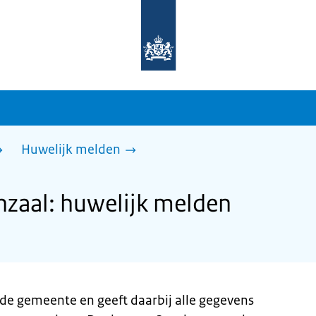
Naar
de
homepage
van
sdg.rijksoverheid.nl
Huwelijk melden
zaal: huwelijk melden
 de gemeente en geeft daarbij alle gegevens