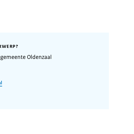
RWERP?
 gemeente Oldenzaal
l