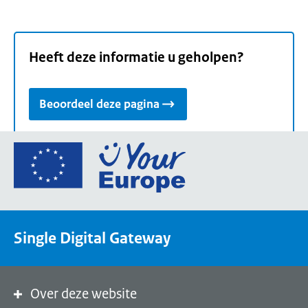
Heeft deze informatie u geholpen?
Beoordeel deze pagina
Ga
naar
de
homepage
van
Single Digital Gateway
Your
Europe,
een
portaal
Over deze website
van