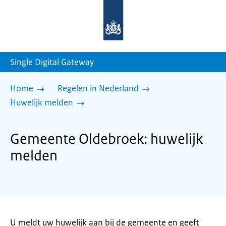
Naar
de
homepage
van
sdg.rijksoverheid.nl
Single Digital Gateway
Home
Regelen in Nederland
Huwelijk melden
Gemeente Oldebroek: huwelijk
melden
U meldt uw huwelijk aan bij de gemeente en geeft