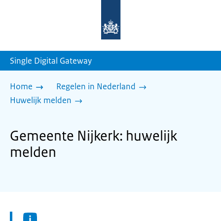
Naar
de
homepage
van
sdg.rijksoverheid.nl
Single Digital Gateway
Home
Regelen in Nederland
Huwelijk melden
Gemeente Nijkerk: huwelijk
melden