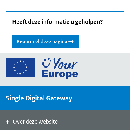
Heeft deze informatie u geholpen?
Beoordeel deze pagina
Ga
naar
de
homepage
van
Single Digital Gateway
Your
Europe,
een
portaal
Over deze website
van