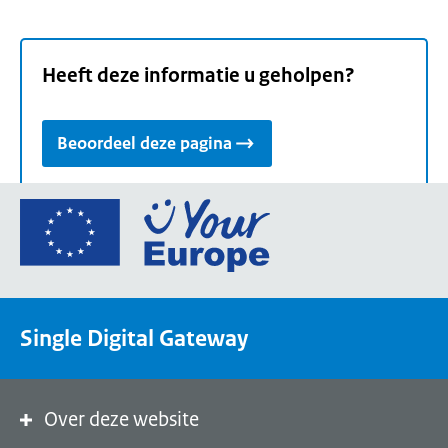
Heeft deze informatie u geholpen?
Beoordeel deze pagina
Ga
naar
de
homepage
van
Single Digital Gateway
Your
Europe,
een
portaal
Over deze website
van