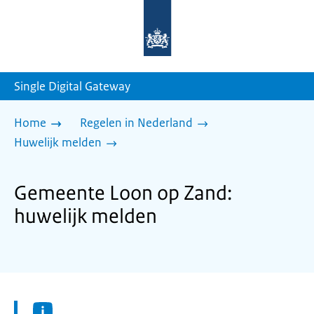
Naar
de
homepage
van
sdg.rijksoverheid.nl
Single Digital Gateway
Home
Regelen in Nederland
Huwelijk melden
Gemeente Loon op Zand:
huwelijk melden