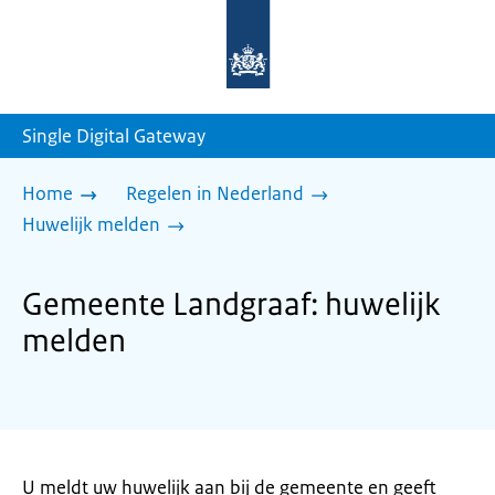
Naar
de
homepage
van
sdg.rijksoverheid.nl
Single Digital Gateway
Home
Regelen in Nederland
Huwelijk melden
Gemeente Landgraaf: huwelijk
melden
U meldt uw huwelijk aan bij de gemeente en geeft