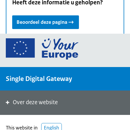
Heeft deze informatie u geholpen?
Beoordeel deze pagina
Ga
naar
de
homepage
van
Single Digital Gateway
Your
Europe,
een
portaal
Over deze website
van
de
Europese
This website in
English
Unie