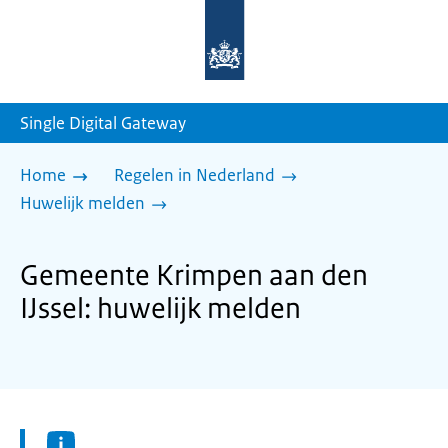
Naar
de
homepage
van
sdg.rijksoverheid.nl
Single Digital Gateway
Home
Regelen in Nederland
Huwelijk melden
Gemeente Krimpen aan den
IJssel: huwelijk melden