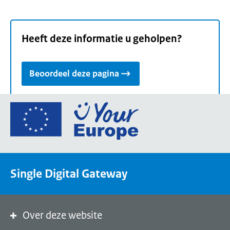
Heeft deze informatie u geholpen?
Beoordeel deze pagina
Ga
naar
de
homepage
van
Single Digital Gateway
Your
Europe,
een
portaal
Over deze website
van