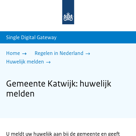
Naar
de
homepage
van
sdg.rijksoverheid.nl
Single Digital Gateway
Home
Regelen in Nederland
Huwelijk melden
Gemeente Katwijk: huwelijk
melden
U meldt uw huwelijk aan bij de gemeente en geeft