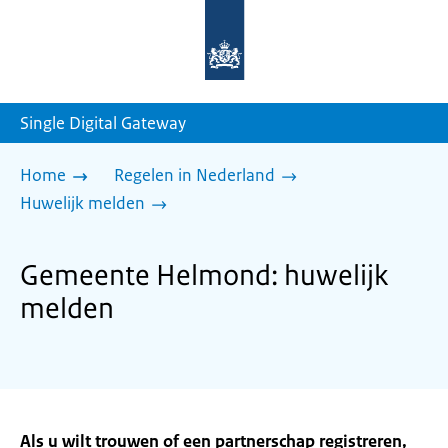
Naar
de
homepage
van
sdg.rijksoverheid.nl
Single Digital Gateway
Home
Regelen in Nederland
Huwelijk melden
Gemeente Helmond: huwelijk
melden
Als u wilt trouwen of een partnerschap registreren,