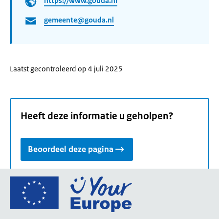
https://www.gouda.nl
gemeente@gouda.nl
Laatst gecontroleerd op 4 juli 2025
Heeft deze informatie u geholpen?
Beoordeel deze pagina
Ga
naar
de
homepage