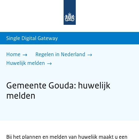
Naar
de
homepage
van
sdg.rijksoverheid.nl
Single Digital Gateway
Home
Regelen in Nederland
Huwelijk melden
Gemeente Gouda: huwelijk
melden
Bij het plannen en melden van huwelijk maakt u een