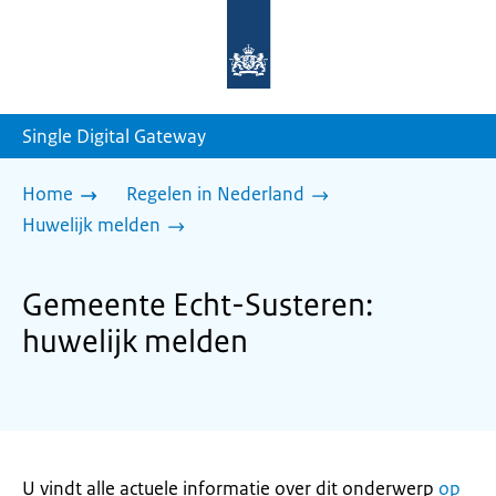
Naar
de
homepage
van
sdg.rijksoverheid.nl
Single Digital Gateway
Home
Regelen in Nederland
Huwelijk melden
Gemeente Echt-Susteren:
huwelijk melden
U vindt alle actuele informatie over dit onderwerp
op