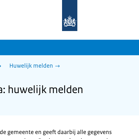
Naar
de
homepage
van
sdg.rijksoverheid.nl
Huwelijk melden
: huwelijk melden
 de gemeente en geeft daarbij alle gegevens