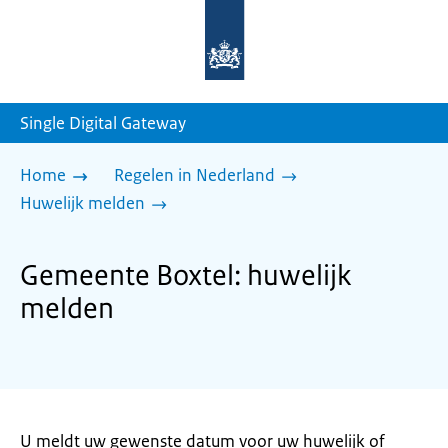
Naar
de
homepage
van
sdg.rijksoverheid.nl
Single Digital Gateway
Home
Regelen in Nederland
Huwelijk melden
Gemeente Boxtel: huwelijk
melden
U meldt uw gewenste datum voor uw huwelijk of