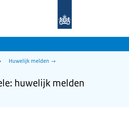
Naar
de
homepage
van
sdg.rijksoverheid.nl
Huwelijk melden
le: huwelijk melden