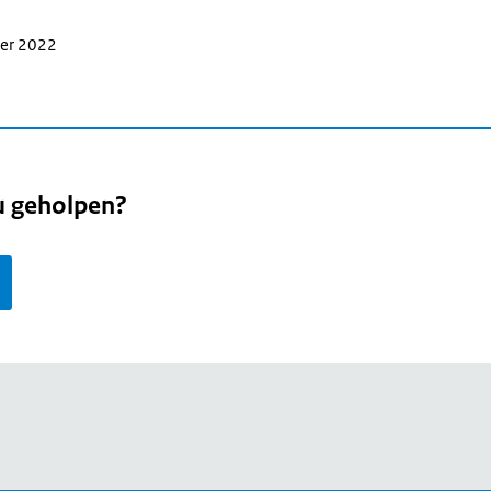
ber 2022
u geholpen?
page