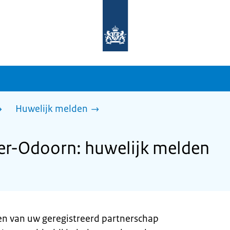
Naar
de
homepage
van
sdg.rijksoverheid.nl
Huwelijk melden
r-Odoorn: huwelijk melden
en van uw geregistreerd partnerschap