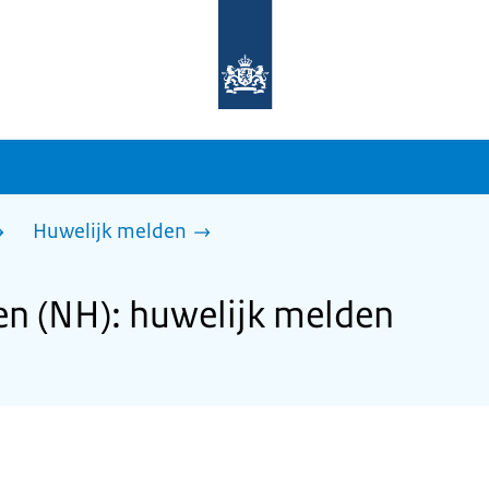
Naar
de
homepage
van
sdg.rijksoverheid.nl
Huwelijk melden
n (NH): huwelijk melden