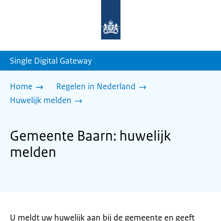
Naar
de
homepage
van
sdg.rijksoverheid.nl
Single Digital Gateway
Home
Regelen in Nederland
Huwelijk melden
Gemeente Baarn: huwelijk
melden
U meldt uw huwelijk aan bij de gemeente en geeft