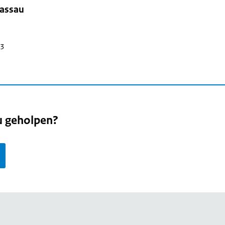
assau
23
u geholpen?