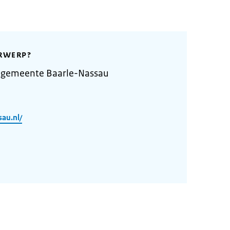
RWERP?
 gemeente Baarle-Nassau
au.nl/