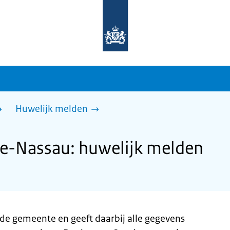
Naar
de
homepage
van
sdg.rijksoverheid.nl
Huwelijk melden
e-Nassau: huwelijk melden
 de gemeente en geeft daarbij alle gegevens