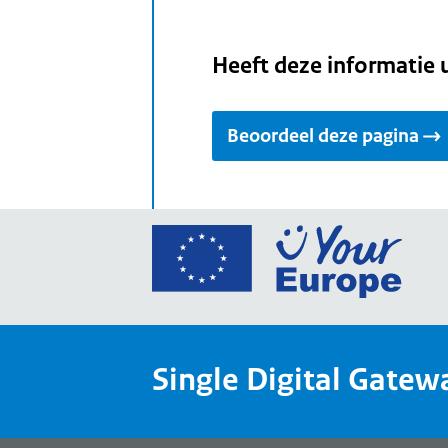
Heeft deze informatie 
Beoordeel deze pagina
Ga
naar
de
home
van
Single Digital Gatew
Your
Europ
een