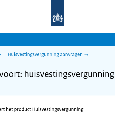
Naar
de
homepage
van
sdg.rijksoverheid.nl
Huisvestingsvergunning aanvragen
oort: huisvestingsvergunning
rt het product Huisvestingsvergunning