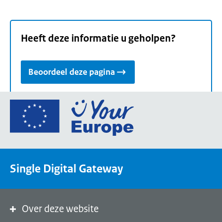
Heeft deze informatie u geholpen?
Beoordeel deze pagina
Ga
naar
de
homepage
van
Single Digital Gateway
Your
Europe,
een
portaal
Over deze website
van