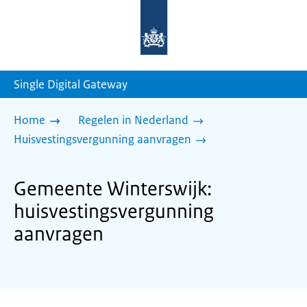
Naar
de
homepage
van
sdg.rijksoverheid.nl
Single Digital Gateway
Home
Regelen in Nederland
Huisvestingsvergunning aanvragen
Gemeente Winterswijk:
huisvestingsvergunning
aanvragen